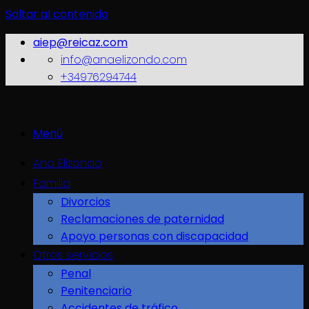
Saltar al contenido
aiep@reicaz.com
info@anaelizondo.com
+34976294744
Menú
Ana Elizondo
Familia
Divorcios
Reclamaciones de paternidad
Apoyo personas con discapacidad
Otros servicios
Penal
Penitenciario
Accidentes de tráfico