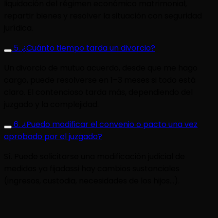
liquidación del régimen económico matrimonial,
repartir bienes y resolver la situación con seguridad
jurídica.
5. ¿Cuánto tiempo tarda un divorcio?
Un divorcio de mutuo acuerdo, desde que me hago
cargo, puede resolverse en 1–3 meses si todo está
claro. El contencioso tarda más, dependiendo del
juzgado y la complejidad.
6. ¿Puedo modificar el convenio o pacto una vez
aprobado por el juzgado?
Sí. Puede solicitarse una modificación judicial de
medidas ya fijadassi hay cambios sustanciales
(ingresos, custodia, necesidades de los hijos…).