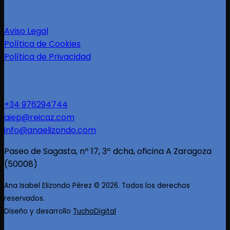
Legalidad
Aviso Legal
Política de Cookies
Política de Privacidad
Datos de Contacto
+34 976294744
aiep@reicaz.com
info@anaelizondo.com
Paseo de Sagasta, nº 17, 3º dcha, oficina A Zaragoza
(50008)
Ana Isabel Elizondo Pérez
©
2026. Todos los derechos
reservados.
Diseño y desarrollo
TuchoDigital