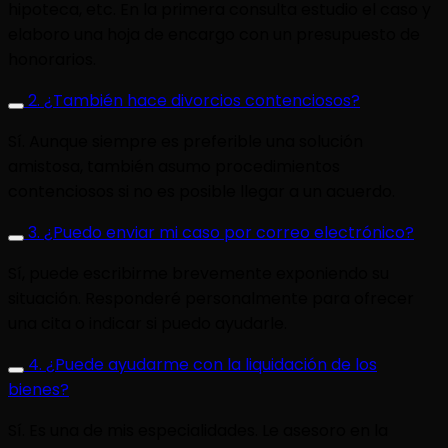
hipoteca, etc. En la primera consulta estudio el caso y
elaboro una hoja de encargo con un presupuesto de
honorarios.
2. ¿También hace divorcios contenciosos?
Sí. Aunque siempre es preferible una solución
amistosa, también asumo procedimientos
contenciosos si no es posible llegar a un acuerdo.
3. ¿Puedo enviar mi caso por correo electrónico?
Sí, puede escribirme brevemente exponiendo su
situación. Responderé personalmente para ofrecer
una cita o indicar si puedo ayudarle.
4. ¿Puede ayudarme con la liquidación de los
bienes?
Sí. Es una de mis especialidades. Le asesoro en la